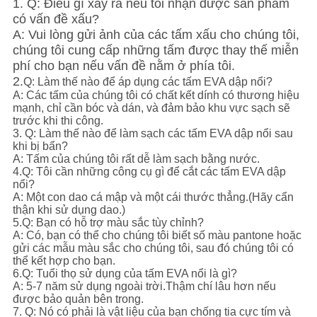
1. Q: Điều gì xảy ra nếu tôi nhận được sản phẩm
có vấn đề xấu?
A: Vui lòng gửi ảnh của các tấm xấu cho chúng tôi,
chúng tôi cung cấp những tấm được thay thế miễn
phí cho bạn nếu vấn đề nằm ở phía tôi.
2.
Q: Làm thế nào để áp dụng các tấm EVA dập nổi?
A: Các tấm của chúng tôi có chất kết dính có thương hiệu
mạnh, chỉ cần bóc và dán, và đảm bảo khu vực sạch sẽ
trước khi thi công.
3. Q: Làm thế nào để làm sạch các tấm EVA dập nổi sau
khi bị bẩn?
A: Tấm của chúng tôi rất dễ làm sạch bằng nước.
4.Q: Tôi cần những công cụ gì để cắt các tấm EVA dập
nổi?
A: Một con dao cá mập và một cái thước thẳng.(Hãy cẩn
thận khi sử dụng dao.)
5.Q: Bạn có hỗ trợ màu sắc tùy chỉnh?
A: Có, bạn có thể cho chúng tôi biết số màu pantone hoặc
gửi các mẫu màu sắc cho chúng tôi, sau đó chúng tôi có
thể kết hợp cho bạn.
6.Q: Tuổi thọ sử dụng của tấm EVA nổi là gì?
A: 5-7 năm sử dụng ngoài trời.Thậm chí lâu hơn nếu
được bảo quản bên trong.
7. Q: Nó có phải là vật liệu của bạn chống tia cực tím và