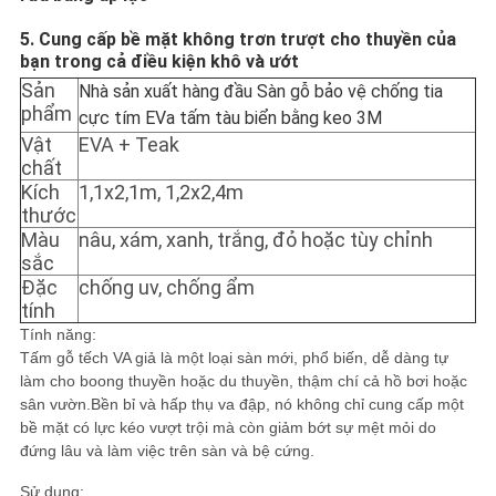
TRANG
5. Cung cấp bề mặt không trơn trượt cho thuyền của
WEB
bạn trong cả điều kiện khô và ướt
Sản
Nhà sản xuất hàng đầu Sàn gỗ bảo vệ chống tia
phẩm
cực tím EVa tấm tàu ​​biển bằng keo 3M
PRIVACY
Vật
EVA + Teak
POLICY
chất
Kích
1,1x2,1m, 1,2x2,4m
thước
Màu
nâu, xám, xanh, trắng, đỏ hoặc tùy chỉnh
sắc
Đặc
chống uv, chống ẩm
tính
Tính năng:
Tấm gỗ tếch VA giả là một loại sàn mới, phổ biến, dễ dàng tự
làm cho boong thuyền hoặc du thuyền, thậm chí cả hồ bơi hoặc
sân vườn.Bền bỉ và hấp thụ va đập, nó không chỉ cung cấp một
bề mặt có lực kéo vượt trội mà còn giảm bớt sự mệt mỏi do
đứng lâu và làm việc trên sàn và bệ cứng.
Sử dụng: