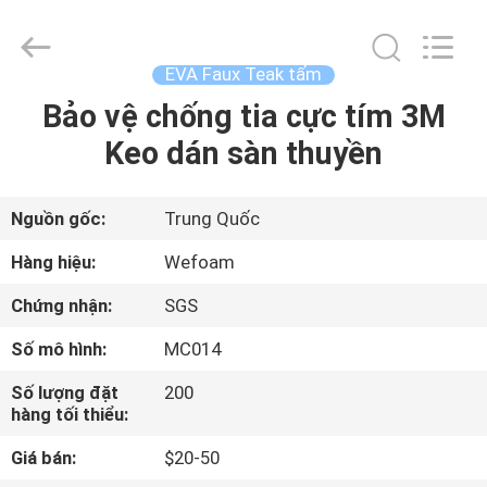
WeFoam
trading
Co.,Ltd.
All
Rights
EVA Faux Teak tấm
Reserved.
Developed
Bảo vệ chống tia cực tím 3M
TRANG
by
ECER
Keo dán sàn thuyền
CHỦ
CÁC
Nguồn gốc:
Trung Quốc
SẢN
Hàng hiệu:
Wefoam
PHẨM
Chứng nhận:
SGS
Số mô hình:
MC014
VIDEO
Số lượng đặt
200
hàng tối thiểu:
VỀ
Giá bán:
$20-50
CHÚNG