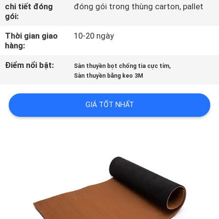
TÔI
chi tiết đóng
đóng gói trong thùng carton, pallet
gói:
Thời gian giao
10-20 ngày
THAM
hàng:
QUAN
Điểm nổi bật:
,
Sàn thuyền bọt chống tia cực tím
NHÀ
Sàn thuyền bằng keo 3M
MÁY
GIÁ TỐT NHẤT
KIỂM
SOÁT
CHẤT
LƯỢNG
LIÊN