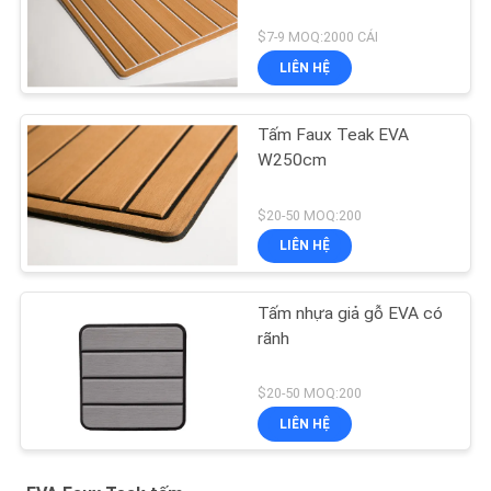
$7-9 MOQ:2000 CÁI
LIÊN HỆ
Tấm Faux Teak EVA
W250cm
$20-50 MOQ:200
LIÊN HỆ
Tấm nhựa giả gỗ EVA có
rãnh
$20-50 MOQ:200
LIÊN HỆ