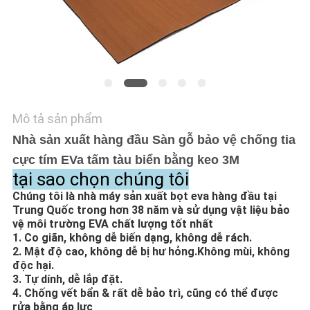
HỆ
CHÚNG
TÔI
TIN
TỨC
Mô tả sản phẩm
Nhà sản xuất hàng đầu Sàn gỗ bảo vệ chống tia
YÊU
cực tím EVa tấm tàu ​​biển bằng keo 3M
tại sao chọn chúng tôi
CẦU
Chúng tôi là nhà máy sản xuất bọt eva hàng đầu tại
BÁO
Trung Quốc trong hơn 38 năm và sử dụng vật liệu bảo
vệ môi trường EVA chất lượng tốt nhất
GIÁ
1. Co giãn, không dễ biến dạng, không dễ rách.
2. Mật độ cao, không dễ bị hư hỏng.Không mùi, không
độc hại.
SƠ
3. Tự dính, dễ lắp đặt.
ĐỒ
4. Chống vết bẩn & rất dễ bảo trì, cũng có thể được
rửa bằng áp lực