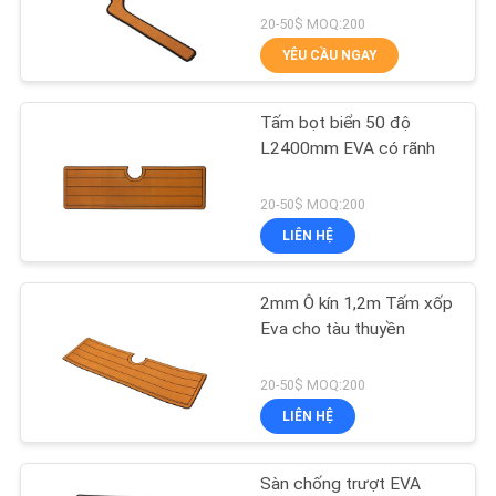
HỆ
20-50$ MOQ:200
CHÚNG
YÊU CẦU NGAY
TÔI
15
Tấm bọt biển 50 độ
Thước cá EVA
TIN
L2400mm EVA có rãnh
TỨC
20-50$ MOQ:200
LIÊN HỆ
YÊU
CẦU
2mm Ô kín 1,2m Tấm xốp
21
BÁO
Eva cho tàu thuyền
Tấm lót thuyền
GIÁ
20-50$ MOQ:200
không trượt
LIÊN HỆ
SƠ
ĐỒ
Sàn chống trượt EVA