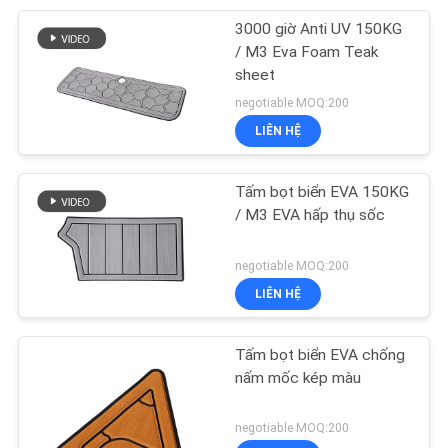
3000 giờ Anti UV 150KG
9
/ M3 Eva Foam Teak
Tấm làm mát
sheet
negotiable MOQ:200
Marine Mat
LIÊN HỆ
Tấm bọt biển EVA 150KG
/ M3 EVA hấp thụ sốc
7
negotiable MOQ:200
Tấm xốp EVA tự
LIÊN HỆ
dính
Tấm bọt biển EVA chống
nấm mốc kép màu
negotiable MOQ:200