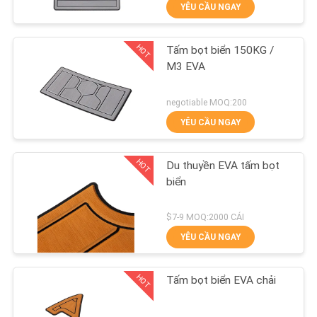
YÊU CẦU NGAY
TÔI
HOT
Tấm bọt biển 150KG /
THAM
18
M3 EVA
QUAN
Tấm xốp EVA
NHÀ
negotiable MOQ:200
YÊU CẦU NGAY
MÁY
HOT
Du thuyền EVA tấm bọt
KIỂM
biển
SOÁT
19
$7-9 MOQ:2000 CÁI
CHẤT
YÊU CẦU NGAY
LƯỢNG
Lớp bọt biển
HOT
Tấm bọt biển EVA chải
LIÊN