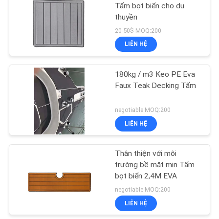
TRANG
Tấm bọt biển cho du
thuyền
WEB
30
20-50$ MOQ:200
LIÊN HỆ
Tấm lót nền bơi
PRIVACY
POLICY
180kg / m3 Keo PE Eva
Faux Teak Decking Tấm
negotiable MOQ:200
LIÊN HỆ
11
Thân thiện với môi
Thảm thuyền Camo
trường bề mặt mịn Tấm
bọt biển 2,4M EVA
negotiable MOQ:200
LIÊN HỆ