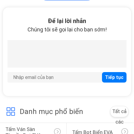
Thảm xốp EVA
Để lại lời nhắn
Chúng tôi sẽ gọi lại cho bạn sớm!
4
Chất liệu xốp EVA
Danh mục phổ biến
Tất cả
các
Tấm Ván Sàn 
Tấm Bọt Biển EVA