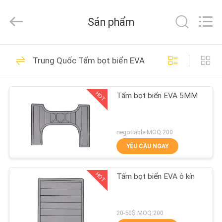
Quanzhou
WeFoam
trading
Sản phẩm
Co.,Ltd.
All
Rights
Reserved.
Developed
TRANG
20
by
Trung Quốc Tấm bọt biển EVA
ECER
CHỦ
Tấm ván sàn thuyền
bọt EVA
HOT
Tấm bọt biển EVA 5MM
CÁC
SẢN
PHẨM
negotiable MOQ:200
YÊU CẦU NGAY
18
VIDEO
HOT
Tấm bọt biển EVA ô kín
Tấm bọt biển EVA
VỀ
CHÚNG
20-50$ MOQ:200