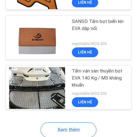
LIÊN HỆ
20
EVA Faux Teak tấm
SANSD Tấm bọt biển kín
EVA dập nổi
negotiable MOQ:200
LIÊN HỆ
15
Tấm ván sàn thuyền bọt
EVA 140 Kg / M3 kháng
Sàn gỗ tếch tổng
khuẩn
hợp EVA
negotiable MOQ:200
LIÊN HỆ
Xem thêm
6