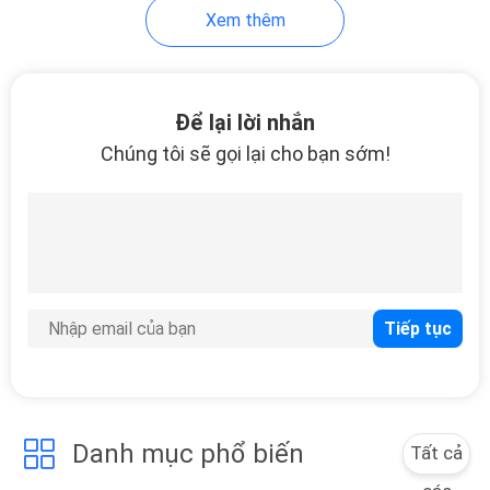
TRANG
Xem thêm
WEB
30
Tấm lót nền bơi
PRIVACY
Để lại lời nhắn
Chúng tôi sẽ gọi lại cho bạn sớm!
POLICY
11
Thảm thuyền Camo
Danh mục phổ biến
Tất cả