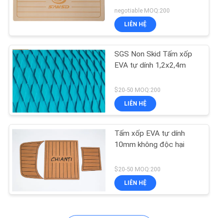
HỆ
negotiable MOQ:200
CHÚNG
LIÊN HỆ
TÔI
15
SGS Non Skid Tấm xốp
Thước cá EVA
TIN
EVA tự dính 1,2x2,4m
TỨC
$20-50 MOQ:200
LIÊN HỆ
YÊU
CẦU
Tấm xốp EVA tự dính
21
BÁO
10mm không độc hại
Tấm lót thuyền
GIÁ
$20-50 MOQ:200
không trượt
LIÊN HỆ
SƠ
ĐỒ