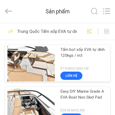
Co.,Ltd.
All
Rights
Sản phẩm
Reserved.
Developed
by
ECER
TRANG
20
Trung Quốc Tấm xốp EVA tự dính
CHỦ
Tấm ván sàn thuyền
bọt EVA
Tấm bọt xốp EVA tự dính
CÁC
120kgs / m3
SẢN
PHẨM
$7-9 MOQ:2000 CÁI
LIÊN HỆ
18
VIDEO
Easy DIY Marine Grade A
Tấm bọt biển EVA
EVA Boat Non Skid Pad
VỀ
CHÚNG
$20-50 MOQ:200