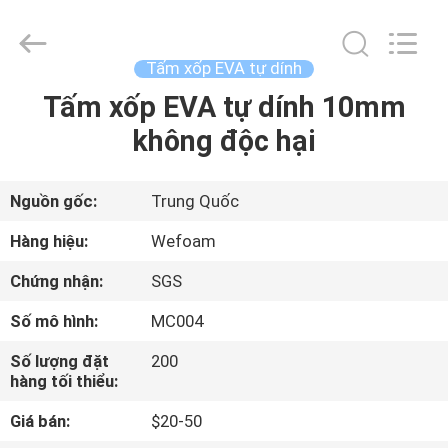
Co.,Ltd.
All
Rights
Reserved.
Developed
Tấm xốp EVA tự dính
by
ECER
Tấm xốp EVA tự dính 10mm
TRANG
không độc hại
CHỦ
CÁC
Nguồn gốc:
Trung Quốc
SẢN
Hàng hiệu:
Wefoam
PHẨM
Chứng nhận:
SGS
Số mô hình:
MC004
VIDEO
Số lượng đặt
200
hàng tối thiểu:
VỀ
Giá bán:
$20-50
CHÚNG