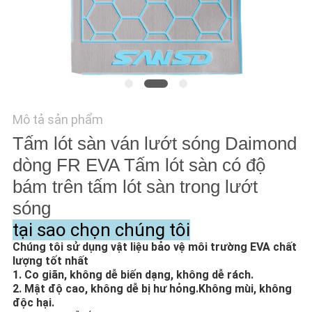
HỆ
CHÚNG
TÔI
TIN
TỨC
Mô tả sản phẩm
Tấm lót sàn ván lướt sóng Daimond
YÊU
dòng FR EVA Tấm lót sàn có độ
CẦU
bám trên tấm lót sàn trong lướt
BÁO
sóng
tại sao chọn chúng tôi
GIÁ
Chúng tôi sử dụng vật liệu bảo vệ môi trường EVA chất
lượng tốt nhất
SƠ
1. Co giãn, không dễ biến dạng, không dễ rách.
2. Mật độ cao, không dễ bị hư hỏng.Không mùi, không
ĐỒ
độc hại.