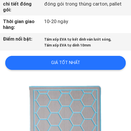
TÔI
chi tiết đóng
đóng gói trong thùng carton, pallet
gói:
Thời gian giao
10-20 ngày
THAM
hàng:
QUAN
Điểm nổi bật:
,
Tấm xốp EVA tự kết dính ván lướt sóng
NHÀ
Tấm xốp EVA tự dính 10mm
MÁY
GIÁ TỐT NHẤT
KIỂM
SOÁT
CHẤT
LƯỢNG
LIÊN