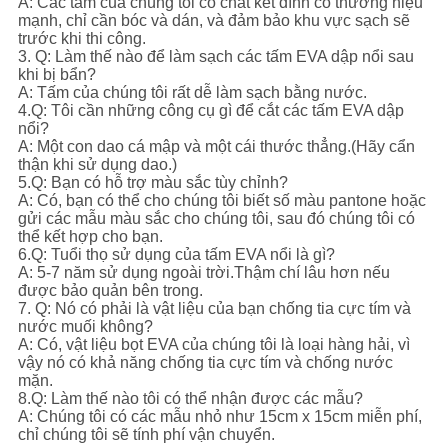
A: Các tấm của chúng tôi có chất kết dính có thương hiệu
mạnh, chỉ cần bóc và dán, và đảm bảo khu vực sạch sẽ
trước khi thi công.
3. Q: Làm thế nào để làm sạch các tấm EVA dập nổi sau
khi bị bẩn?
A: Tấm của chúng tôi rất dễ làm sạch bằng nước.
4.Q: Tôi cần những công cụ gì để cắt các tấm EVA dập
nổi?
A: Một con dao cá mập và một cái thước thẳng.(Hãy cẩn
thận khi sử dụng dao.)
5.Q: Bạn có hỗ trợ màu sắc tùy chỉnh?
A: Có, bạn có thể cho chúng tôi biết số màu pantone hoặc
gửi các mẫu màu sắc cho chúng tôi, sau đó chúng tôi có
thể kết hợp cho bạn.
6.Q: Tuổi thọ sử dụng của tấm EVA nổi là gì?
A: 5-7 năm sử dụng ngoài trời.Thậm chí lâu hơn nếu
được bảo quản bên trong.
7. Q: Nó có phải là vật liệu của bạn chống tia cực tím và
nước muối không?
A: Có, vật liệu bọt EVA của chúng tôi là loại hàng hải, vì
vậy nó có khả năng chống tia cực tím và chống nước
mặn.
8.Q: Làm thế nào tôi có thể nhận được các mẫu?
A: Chúng tôi có các mẫu nhỏ như 15cm x 15cm miễn phí,
chỉ chúng tôi sẽ tính phí vận chuyển.