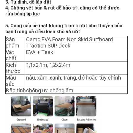
3. Tự dính, dễ lắp đặt.
TRANG
4. Chống vết bẩn & rất dễ bảo trì, cũng có thể được
WEB
rửa bằng áp lực
5. Cung cấp bề mặt không trơn trượt cho thuyền của
bạn trong cả điều kiện khô và ướt
PRIVACY
Sản
Camo EVA Foam Non Skid Surfboard
POLICY
phẩm
Traction SUP Deck
Vật
EVA + Teak
chất
Kích
1,1x2,1m, 1,2x2,4m
thước
Màu
nâu, xám, xanh, trắng, đỏ hoặc tùy chỉnh
sắc
Đặc tính
chống uv, chống ẩm