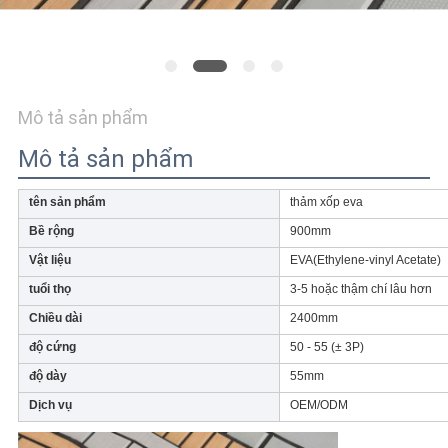
HỆ
CHÚNG
TÔI
Mô tả sản phẩm
TIN
Mô tả sản phẩm
TỨC
tên sản phẩm
thảm xốp eva
YÊU
Bề rộng
900mm
CẦU
Vật liệu
EVA(Ethylene-vinyl Acetate)
tuổi thọ
3-5 hoặc thậm chí lâu hơn
BÁO
Chiều dài
2400mm
GIÁ
độ cứng
50 - 55 (± 3P)
độ dày
55mm
SƠ
Dịch vụ
OEM/ODM
ĐỒ