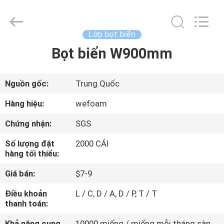
trading
Co.,Ltd.
All
Rights
Reserved.
Lớp bọt biển
Developed
by
Bọt biển W900mm
TRANG
ECER
CHỦ
Nguồn gốc:
Trung Quốc
CÁC
Hàng hiệu:
wefoam
SẢN
Chứng nhận:
SGS
PHẨM
Số lượng đặt
2000 CÁI
hàng tối thiểu:
VIDEO
Giá bán:
$7-9
Điều khoản
L / C, D / A, D / P, T / T
VỀ
thanh toán:
CHÚNG
Khả năng cung
10000 miếng / miếng mỗi tháng sàn