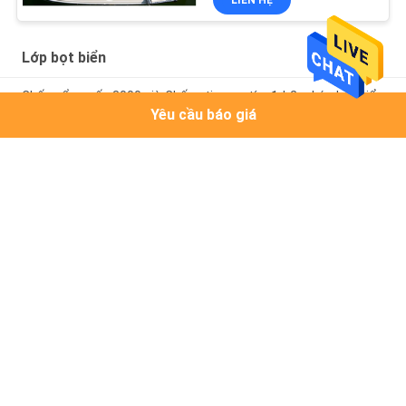
LIÊN HỆ
Lớp bọt biển
Chống ẩm mốc 3000 giờ Chống tia cực tím 1 * 2m Lớp bọt biển
Yêu cầu báo giá
Thảm sàn thuyền OEM W900mm NBR Eva để làm sàn
Bọt biển 1,2x2,4m chống vết bẩn không độc hại
Danh mục phổ biến
Tất cả
các
Tấm Ván Sàn 
Tấm Bọt Biển EVA
Thuyền Bọt EVA
Tấm Xốp EVA
Lớp Bọt Biển
Tấm Lót Thuyền 
Thước Cá EVA
Không Trượt