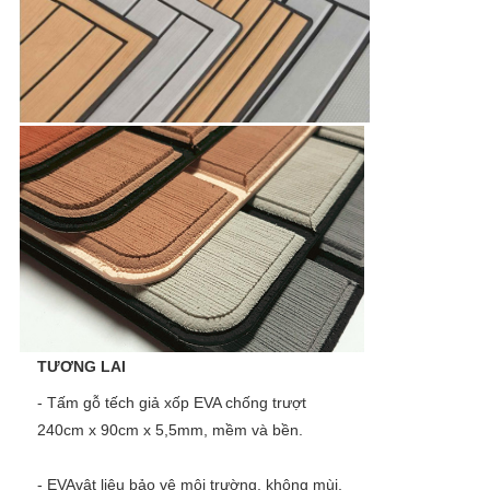
TRANG
WEB
PRIVACY
POLICY
TƯƠNG LAI
- Tấm gỗ tếch giả xốp EVA chống trượt 
240cm x 90cm x 5,5mm, mềm và bền.
- EVA
vật liệu bảo vệ môi trường, không mùi, 