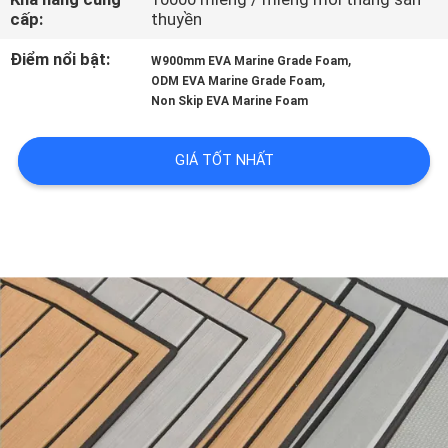
TÔI
cấp:
thuyền
Điểm nổi bật:
,
W900mm EVA Marine Grade Foam
THAM
,
ODM EVA Marine Grade Foam
Non Skip EVA Marine Foam
QUAN
NHÀ
GIÁ TỐT NHẤT
MÁY
KIỂM
SOÁT
CHẤT
LƯỢNG
LIÊN