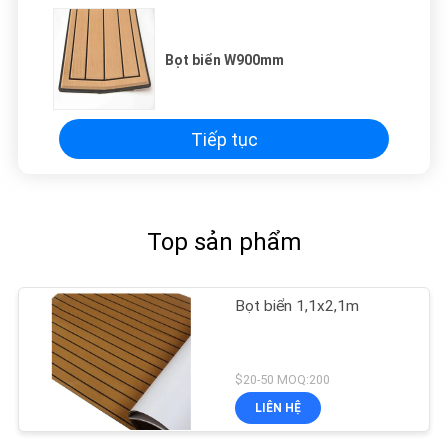
Bọt biển W900mm
Tiếp tục
Top sản phẩm
Bọt biển 1,1x2,1m
$20-50 MOQ:200
LIÊN HỆ