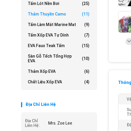
Tấm Lót Nền Bơi
(25)
Thảm Thuyền Camo
(11)
Tấm Làm Mát Marine Mat
(9)
Tấm Xốp EVA Tự Dính
(7)
EVA Faux Teak Tấm
(15)
Sàn Gỗ Tếch Tổng Hợp
(10)
EVA
Thảm Xốp EVA
(6)
Chất Liệu Xốp EVA
(4)
Thông 
Vậ
Địa Chỉ Liên Hệ
S
T
Địa Chỉ
Mrs. Zoe Lee
Đặ
Liên Hệ: