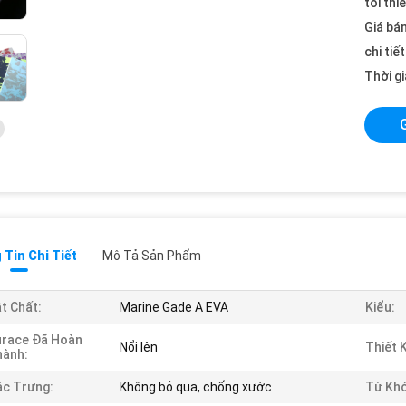
tối thi
Giá bán
chi tiế
Thời gi
Tin Chi Tiết
Mô Tả Sản Phẩm
t Chất:
Marine Gade A EVA
Kiểu:
urace Đã Hoàn
Nổi lên
Thiết 
hành:
c Trưng:
Không bỏ qua, chống xước
Từ Khó