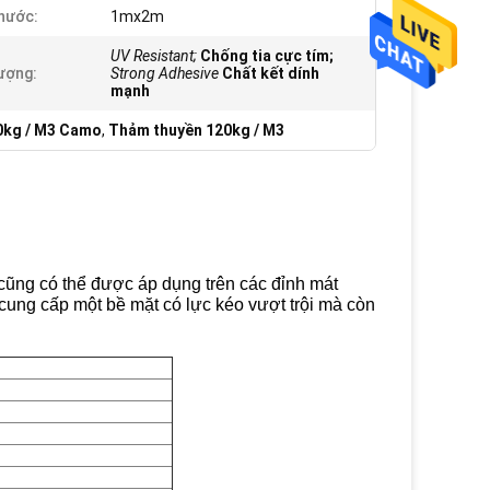
hước:
1mx2m
UV Resistant;
Chống tia cực tím;
ượng:
Strong Adhesive
Chất kết dính
mạnh
0kg / M3 Camo
,
Thảm thuyền 120kg / M3
cũng có thể được áp dụng trên các đỉnh mát
 cung cấp một bề mặt có lực kéo vượt trội mà còn