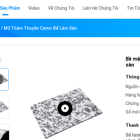
 Sản Phẩm
Video
Về Chúng Tôi
Liên Hệ Chúng Tôi
Tin T
g / M3 Thảm Thuyền Camo Để Làm Sàn
Bề mặ
sàn
Thông 
Nguồn 
Hàng h
Chứng 
Số mô 
Thanh 
Số lượ