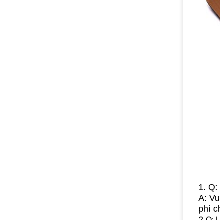
1. Q:
A: Vu
phí c
2.
Q: 