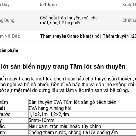
 Dày:
5-10mm
Kích T
Chỗ ngồi trên thuyền, mái che
g Dụng:
Chất L
mát, sàn, bệ bỏ phiếu
m Nổi Bật:
Thảm thuyền Camo bề mặt nổi
,
Thảm thuyền 12
 sản phẩm
lót sàn biển ngụy trang Tấm lót sàn thuyền
ển ngụy trang là một lựa chọn hoàn hảo cho thuyền
sàn thuyền, 
hỗ ngồi và bệ bỏ phiếu.Bền bỉ và hấp thụ va đập, nó không chỉ
ớt sự mệt mỏi do đứng lâu và làm việc trên sàn và bệ cứng.
phẩm
Sàn thuyền EVA Tấm lót sàn gỗ tếch biển
hất
EVA hạng A hàng hải
thước
1,1x2,1m, 1,2x2,4m
y
5mm-10mm
ắc
Nâu, xám, trộn màu hoặc tùy chỉnh
ính
Chống thấm nước, chống tia UV, chống ẩm