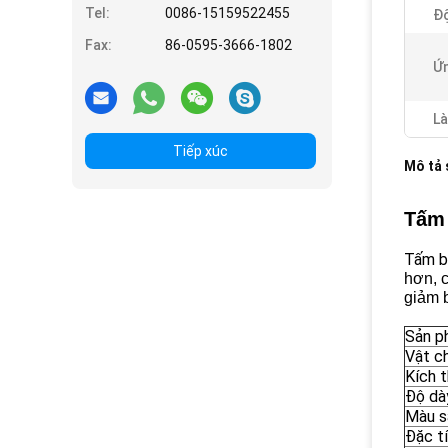
Tel:
0086-15159522455
Độ
Fax:
86-0595-3666-1802
Ứn
Là
Tiếp xúc
Mô tả
Tấm 
Tấm bi
hơn, c
giảm b
Sản 
Vật c
Kích 
Độ dà
Màu s
Đặc t