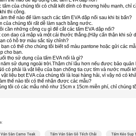
c tấm của chúng tôi có chất kết dính có thương hiệu mạnh, chỉ
khi thi công.
 Làm thế nào để làm sạch các tấm EVA dập nổi sau khi bị bẩn?
m của chúng tôi rất dễ làm sạch bằng nước.
Tôi cần những công cụ gì để cắt các tấm EVA dập nổi?
t con dao cá mập và một cái thước thẳng.(Hãy cẩn thận khi sử 
ạn có hỗ trợ màu sắc tùy chỉnh?
 bạn có thể cho chúng tôi biết số màu pantone hoặc gửi các mẫ
ợp cho bạn.
uổi thọ sử dụng của tấm EVA nổi là gì?
7 năm sử dụng ngoài trời.Thậm chí lâu hơn nếu được bảo quản 
Nó có phải là vật liệu của bạn chống tia cực tím và nước muối 
 vật liệu bọt EVA của chúng tôi là loại hàng hải, vì vậy nó có 
Làm thế nào tôi có thể nhận được các mẫu?
ng tôi có các mẫu nhỏ như 15cm x 15cm miễn phí, chỉ chúng tôi
a:
 Ván Sàn Camo Teak
Tấm Ván Sàn Gỗ Tếch Chải
Tấm Kéo Sup 