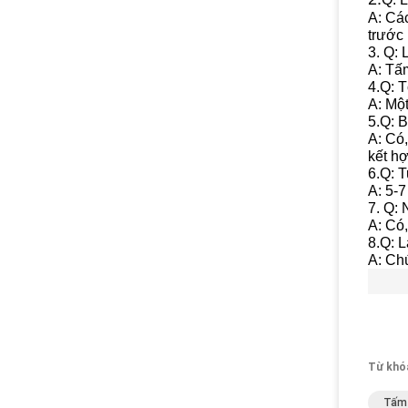
A: Cá
trước 
3. Q:
A: Tấ
4.Q: 
A: Mộ
5.Q: B
A: Có,
kết h
6.Q: T
A: 5-
7. Q: 
A: Có,
8.Q: 
A: Chú
Từ khó
Tấm