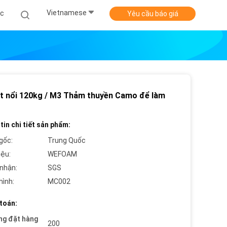
Vietnamese
ức
Yêu cầu báo giá
t nổi 120kg / M3 Thảm thuyền Camo để làm
tin chi tiết sản phẩm:
gốc:
Trung Quốc
iệu:
WEFOAM
nhận:
SGS
hình:
MC002
toán:
ng đặt hàng
200