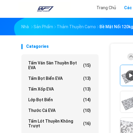
Trang Chủ
Các
Nhà
Sản Phẩm
Thảm Thuyền Camo
Bề Mặt Nổi 120k
Catagories
Tấm Ván Sàn Thuyền Bọt
(15)
EVA
Tấm Bọt Biển EVA
(13)
Tấm Xốp EVA
(13)
Lớp Bọt Biển
(14)
Thước Cá EVA
(10)
Tấm Lót Thuyền Không
(16)
Trượt