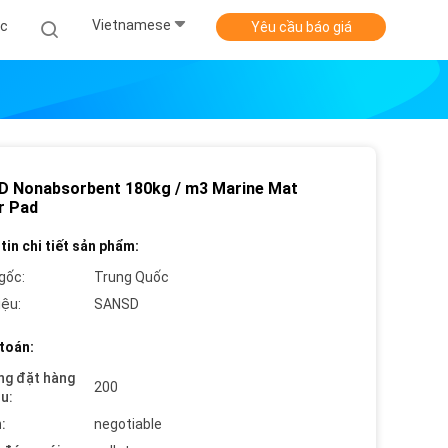
Vietnamese
ức
Yêu cầu báo giá
 Nonabsorbent 180kg / m3 Marine Mat
r Pad
tin chi tiết sản phẩm:
gốc:
Trung Quốc
iệu:
SANSD
toán:
ng đặt hàng
200
ểu:
:
negotiable