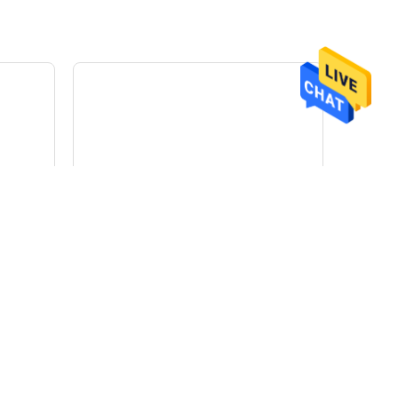
g / M3
Tấm làm mát tấm làm mát EVA
Marine Mat chống mệt mỏi