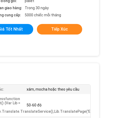
t đóng gói:
pallet
an giao hàng:
Trong 30 ngày
ng cung cấp:
5000 chiếc mỗi tháng
Giá Tốt Nhất
Tiếp Xúc
c:
xám, mocha hoặc theo yêu cầu
essfunction
t() {var Lib =
50-60 độ
.translate.TranslateService();lib.translatePage('en: