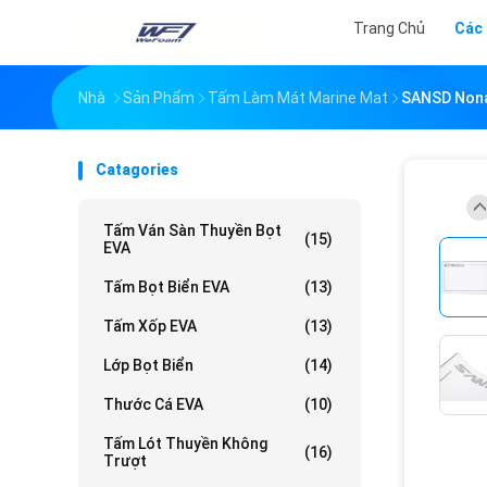
Trang Chủ
Các
Nhà
Sản Phẩm
Tấm Làm Mát Marine Mat
SANSD Nona
Catagories
Tấm Ván Sàn Thuyền Bọt
(15)
EVA
Tấm Bọt Biển EVA
(13)
Tấm Xốp EVA
(13)
Lớp Bọt Biển
(14)
Thước Cá EVA
(10)
Tấm Lót Thuyền Không
(16)
Trượt