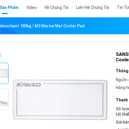
 Sản Phẩm
Video
Về Chúng Tôi
Liên Hệ Chúng Tôi
Tin T
bsorbent 180kg / M3 Marine Mat Cooler Pad
SANSD
Coole
Thông 
Nguồn 
Hàng h
Thanh 
Số lượ
tối thi
Giá bán