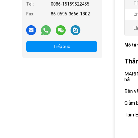
Tỉ
Tel:
0086-15159522455
Fax:
86-0595-3666-1802
Ch
Là
Mô tả
Tiếp xúc
Thảm
MARINE
hải.
Bền và
Giảm b
Tấm E