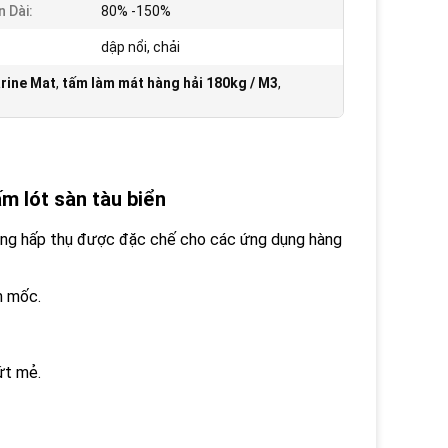
n Dài:
80% -150%
dập nổi, chải
rine Mat
,
tấm làm mát hàng hải 180kg / M3
,
m lót sàn tàu biển
hông hấp thụ được đặc chế cho các ứng dụng hàng
m mốc.
ứt mẻ.