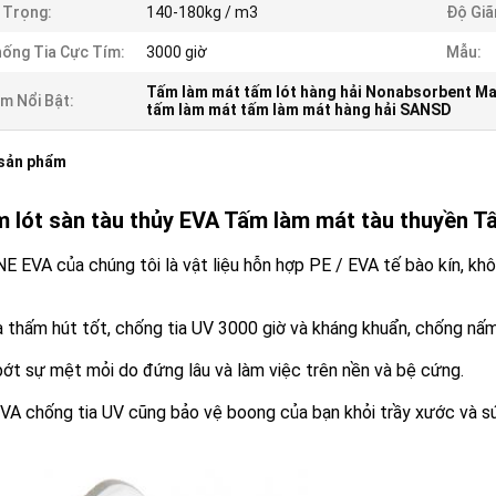
 Trọng:
140-180kg / m3
Độ Giã
ống Tia Cực Tím:
3000 giờ
Mẫu:
Tấm làm mát tấm lót hàng hải Nonabsorbent Ma
m Nổi Bật:
tấm làm mát tấm làm mát hàng hải SANSD
 sản phẩm
 lót sàn tàu thủy EVA Tấm làm mát tàu thuyền Tấ
 EVA của chúng tôi là vật liệu hỗn hợp PE / EVA tế bào kín, k
 thấm hút tốt, chống tia UV 3000 giờ và kháng khuẩn, chống nấ
ớt sự mệt mỏi do đứng lâu và làm việc trên nền và bệ cứng.
VA chống tia UV cũng bảo vệ boong của bạn khỏi trầy xước và s