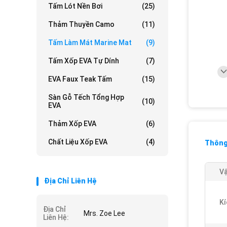
Tấm Lót Nền Bơi
(25)
Thảm Thuyền Camo
(11)
Tấm Làm Mát Marine Mat
(9)
Tấm Xốp EVA Tự Dính
(7)
EVA Faux Teak Tấm
(15)
Sàn Gỗ Tếch Tổng Hợp
(10)
EVA
Thảm Xốp EVA
(6)
Chất Liệu Xốp EVA
(4)
Thông 
Vậ
Địa Chỉ Liên Hệ
Kí
Địa Chỉ
Mrs. Zoe Lee
Liên Hệ: