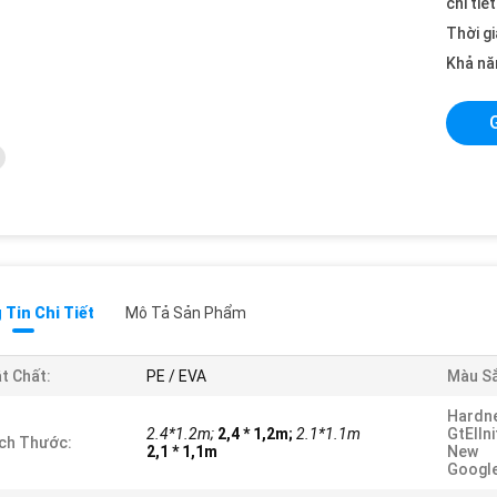
chi tiế
Thời gi
Khả nă
Tin Chi Tiết
Mô Tả Sản Phẩm
t Chất:
PE / EVA
Màu Sắ
Hardn
2.4*1.2m;
2,4 * 1,2m;
2.1*1.1m
GtElIni
ch Thước:
2,1 * 1,1m
New
Google