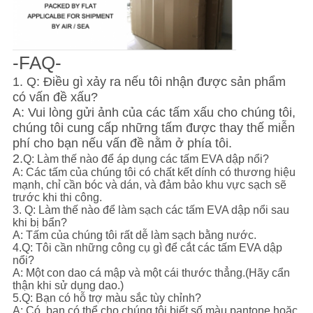
-FAQ-
1. Q: Điều gì xảy ra nếu tôi nhận được sản phẩm
có vấn đề xấu?
A: Vui lòng gửi ảnh của các tấm xấu cho chúng tôi,
chúng tôi cung cấp những tấm được thay thế miễn
phí cho bạn nếu vấn đề nằm ở phía tôi.
2.
Q: Làm thế nào để áp dụng các tấm EVA dập nổi?
A: Các tấm của chúng tôi có chất kết dính có thương hiệu
mạnh, chỉ cần bóc và dán, và đảm bảo khu vực sạch sẽ
trước khi thi công.
3. Q: Làm thế nào để làm sạch các tấm EVA dập nổi sau
khi bị bẩn?
A: Tấm của chúng tôi rất dễ làm sạch bằng nước.
4.Q: Tôi cần những công cụ gì để cắt các tấm EVA dập
nổi?
A: Một con dao cá mập và một cái thước thẳng.(Hãy cẩn
thận khi sử dụng dao.)
5.Q: Bạn có hỗ trợ màu sắc tùy chỉnh?
A: Có, bạn có thể cho chúng tôi biết số màu pantone hoặc