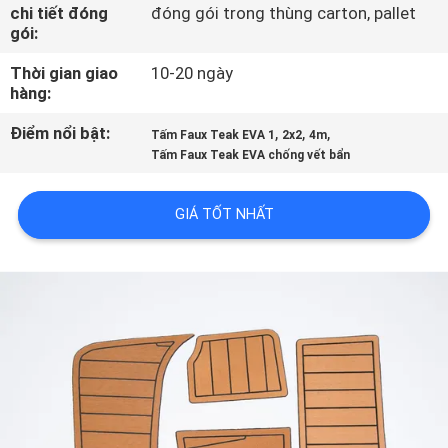
TÔI
chi tiết đóng
đóng gói trong thùng carton, pallet
gói:
Thời gian giao
10-20 ngày
THAM
hàng:
QUAN
Điểm nổi bật:
,
,
,
Tấm Faux Teak EVA 1
2x2
4m
NHÀ
Tấm Faux Teak EVA chống vết bẩn
MÁY
GIÁ TỐT NHẤT
KIỂM
SOÁT
CHẤT
LƯỢNG
LIÊN