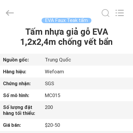
WeFoam
trading
Co.,Ltd.
All
Rights
EVA Faux Teak tấm
Reserved.
Developed
Tấm nhựa giả gỗ EVA
TRANG
by
ECER
1,2x2,4m chống vết bẩn
CHỦ
CÁC
Nguồn gốc:
Trung Quốc
SẢN
Hàng hiệu:
Wefoam
PHẨM
Chứng nhận:
SGS
Số mô hình:
MC015
VIDEO
Số lượng đặt
200
hàng tối thiểu:
VỀ
Giá bán:
$20-50
CHÚNG