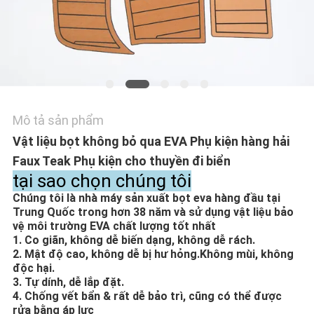
HỆ
CHÚNG
TÔI
TIN
TỨC
Mô tả sản phẩm
Vật liệu bọt không bỏ qua EVA Phụ kiện hàng hải
YÊU
Faux Teak Phụ kiện cho thuyền đi biển
tại sao chọn chúng tôi
CẦU
Chúng tôi là nhà máy sản xuất bọt eva hàng đầu tại
BÁO
Trung Quốc trong hơn 38 năm và sử dụng vật liệu bảo
vệ môi trường EVA chất lượng tốt nhất
GIÁ
1. Co giãn, không dễ biến dạng, không dễ rách.
2. Mật độ cao, không dễ bị hư hỏng.Không mùi, không
độc hại.
SƠ
3. Tự dính, dễ lắp đặt.
4. Chống vết bẩn & rất dễ bảo trì, cũng có thể được
ĐỒ
rửa bằng áp lực