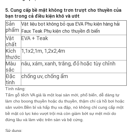
TRANG
5. Cung cấp bề mặt không trơn trượt cho thuyền của
WEB
bạn trong cả điều kiện khô và ướt
Sản
Vật liệu bọt không bỏ qua EVA Phụ kiện hàng hải
phẩm
Faux Teak Phụ kiện cho thuyền đi biển
PRIVACY
Vật
EVA + Teak
POLICY
chất
Kích
1,1x2,1m, 1,2x2,4m
thước
Màu
nâu, xám, xanh, trắng, đỏ hoặc tùy chỉnh
sắc
Đặc
chống uv, chống ẩm
tính
Tính năng:
Tấm gỗ tếch VA giả là một loại sàn mới, phổ biến, dễ dàng tự
làm cho boong thuyền hoặc du thuyền, thậm chí cả hồ bơi hoặc
sân vườn.Bền bỉ và hấp thụ va đập, nó không chỉ cung cấp một
bề mặt có lực kéo vượt trội mà còn giảm bớt sự mệt mỏi do
đứng lâu và làm việc trên sàn và bệ cứng.
Sử dụng: