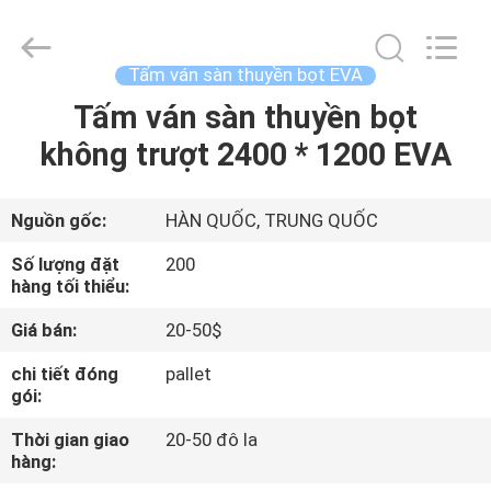
2025
Quanzhou
WeFoam
trading
Co.,Ltd.
Tấm ván sàn thuyền bọt EVA
All
Rights
Reserved.
Tấm ván sàn thuyền bọt
TRANG
Developed
by
không trượt 2400 * 1200 EVA
CHỦ
ECER
CÁC
Nguồn gốc:
HÀN QUỐC, TRUNG QUỐC
SẢN
Số lượng đặt
200
hàng tối thiểu:
PHẨM
Giá bán:
20-50$
VIDEO
chi tiết đóng
pallet
gói:
VỀ
Thời gian giao
20-50 đô la
hàng:
CHÚNG