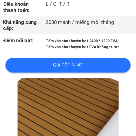
TÔI
Điều khoản
L / C, T / T
thanh toán:
Khả năng cung
2000 mảnh / miếng mỗi tháng
THAM
cấp:
QUAN
Điểm nổi bật:
,
Tấm ván sàn thuyền bọt 2400 * 1200 EVA
NHÀ
Tấm ván sàn thuyền bọt EVA không trượt
MÁY
GIÁ TỐT NHẤT
KIỂM
SOÁT
CHẤT
LƯỢNG
LIÊN