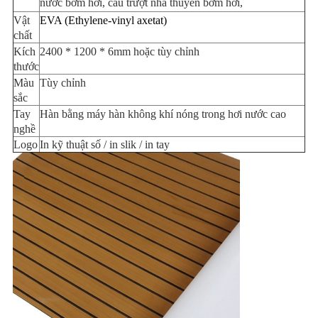
nước bơm hơi, cầu trượt nhà thuyền bơm hơi,
TRANG
Vật
EVA (Ethylene-vinyl axetat)
WEB
chất
Kích
2400 * 1200 * 6mm hoặc tùy chỉnh
thước
PRIVACY
Màu
Tùy chỉnh
sắc
POLICY
Tay
Hàn bằng máy hàn không khí nóng trong hơi nước cao
nghề
Logo
In kỹ thuật số / in slik / in tay