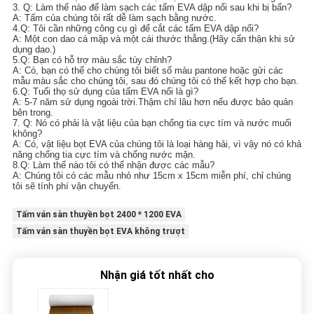
3. Q: Làm thế nào để làm sạch các tấm EVA dập nổi sau khi bị bẩn?
A: Tấm của chúng tôi rất dễ làm sạch bằng nước.
4.Q: Tôi cần những công cụ gì để cắt các tấm EVA dập nổi?
A: Một con dao cá mập và một cái thước thẳng.(Hãy cẩn thận khi sử
dụng dao.)
5.Q: Bạn có hỗ trợ màu sắc tùy chỉnh?
A: Có, bạn có thể cho chúng tôi biết số màu pantone hoặc gửi các
mẫu màu sắc cho chúng tôi, sau đó chúng tôi có thể kết hợp cho bạn.
6.Q: Tuổi thọ sử dụng của tấm EVA nổi là gì?
A: 5-7 năm sử dụng ngoài trời.Thậm chí lâu hơn nếu được bảo quản
bên trong.
7. Q: Nó có phải là vật liệu của bạn chống tia cực tím và nước muối
không?
A: Có, vật liệu bọt EVA của chúng tôi là loại hàng hải, vì vậy nó có khả
năng chống tia cực tím và chống nước mặn.
8.Q: Làm thế nào tôi có thể nhận được các mẫu?
A: Chúng tôi có các mẫu nhỏ như 15cm x 15cm miễn phí, chỉ chúng
tôi sẽ tính phí vận chuyển.
Tấm ván sàn thuyền bọt 2400 * 1200 EVA
Tấm ván sàn thuyền bọt EVA không trượt
Nhận giá tốt nhất cho