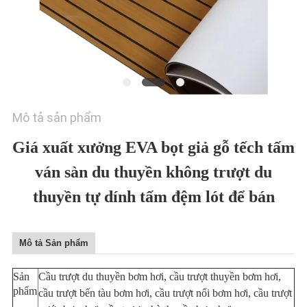
HỆ
CHÚNG
TÔI
TIN
TỨC
Mô tả sản phẩm
Giá xuất xưởng EVA bọt giả gỗ tếch tấm
YÊU
ván sàn du thuyền không trượt du
CẦU
thuyền tự dính tấm đệm lót để bán
BÁO
GIÁ
Mô tả Sản phẩm
SƠ
Sản
Cầu trượt du thuyền bơm hơi, cầu trượt thuyền bơm hơi,
ĐỒ
phẩm
cầu trượt bến tàu bơm hơi, cầu trượt nổi bơm hơi, cầu trượt