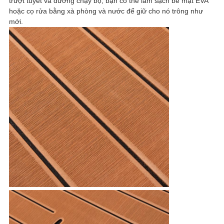
trượt tuyết và đường chạy bộ, bạn có thể làm sạch bề mặt EVA
TRANG
hoặc cọ rửa bằng xà phòng và nước để giữ cho nó trông như
WEB
mới.
PRIVACY
POLICY