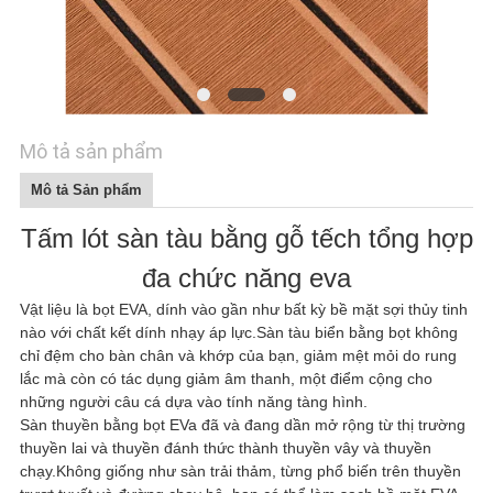
HỆ
CHÚNG
TÔI
TIN
Mô tả sản phẩm
TỨC
Mô tả Sản phẩm
Tấm lót sàn tàu bằng gỗ tếch tổng hợp
YÊU
đa chức năng eva
CẦU
Vật liệu là bọt EVA, dính vào gần như bất kỳ bề mặt sợi thủy tinh
BÁO
nào với chất kết dính nhạy áp lực.Sàn tàu biển bằng bọt không
chỉ đệm cho bàn chân và khớp của bạn, giảm mệt mỏi do rung
GIÁ
lắc mà còn có tác dụng giảm âm thanh, một điểm cộng cho
những người câu cá dựa vào tính năng tàng hình.
Sàn thuyền bằng bọt EVa đã và đang dần mở rộng từ thị trường
SƠ
thuyền lai và thuyền đánh thức thành thuyền vây và thuyền
ĐỒ
chạy.Không giống như sàn trải thảm, từng phổ biến trên thuyền