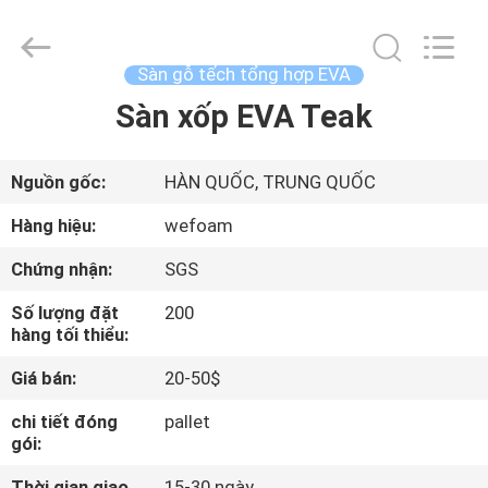
-
2025
Quanzhou
WeFoam
trading
Sàn gỗ tếch tổng hợp EVA
Co.,Ltd.
All
Rights
Sàn xốp EVA Teak
TRANG
Reserved.
Developed
CHỦ
by
ECER
Nguồn gốc:
HÀN QUỐC, TRUNG QUỐC
CÁC
Hàng hiệu:
wefoam
SẢN
Chứng nhận:
SGS
PHẨM
Số lượng đặt
200
hàng tối thiểu:
VIDEO
Giá bán:
20-50$
chi tiết đóng
pallet
VỀ
gói:
CHÚNG
Thời gian giao
15-30 ngày