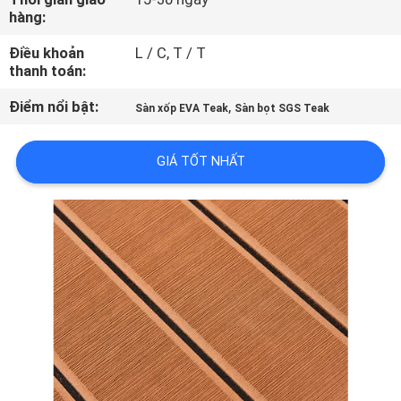
TÔI
hàng:
Điều khoản
L / C, T / T
THAM
thanh toán:
QUAN
Điểm nổi bật:
,
Sàn xốp EVA Teak
Sàn bọt SGS Teak
NHÀ
MÁY
GIÁ TỐT NHẤT
KIỂM
SOÁT
CHẤT
LƯỢNG
LIÊN